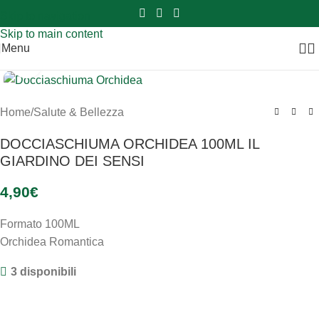
Sei hai domande contattaci
📲
3341056025 - 3886572748
📞
Skip to navigation
Skip to main content
Menu
Clicca per ingrandire
Home
/
Salute & Bellezza
DOCCIASCHIUMA ORCHIDEA 100ML IL
GIARDINO DEI SENSI
4,90
€
Formato 100ML
Orchidea Romantica
3 disponibili