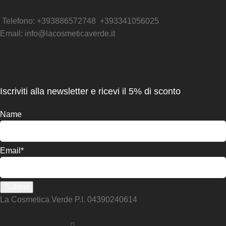
Telefono: +393886572748 +393341056025
Email: info@lacosmeticaverde.it
Info Spedizioni
Iscriviti alla newsletter e ricevi il 5% di sconto
Name
Email*
La Cosmetica Verde P.I. 04390240614