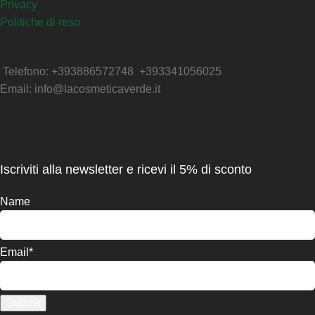
Privacy
Politiche di reso
Contatti
Telefono: +393886572748 +393341056025
Email: info@lacosmeticaverde.it
Info Spedizioni
Iscriviti alla newsletter e ricevi il 5% di sconto
Name
Email*