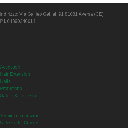
Indirizzo: Via Galileo Galilei, 91 81031 Aversa (CE)
P.I. 04390240614
Pagamenti sicuri
Categorie
Accessori
Hair Extension
Nails
Profumeria
Salute & Bellezza
Link Utili
Termini e condizioni
Utilizzo dei Cookie