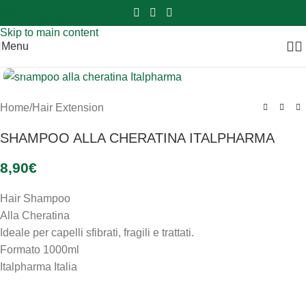
Sei hai domande contattaci
📲
3341056025 - 3886572748
📞
Skip to navigation
Skip to main content
Menu
Clicca per ingrandire
Home
/
Hair Extension
SHAMPOO ALLA CHERATINA ITALPHARMA
8,90
€
Hair Shampoo
Alla Cheratina
Ideale per capelli sfibrati, fragili e trattati.
Formato 1000ml
Italpharma Italia