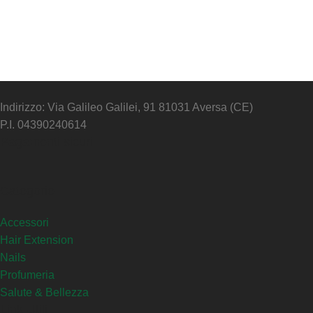
Indirizzo: Via Galileo Galilei, 91 81031 Aversa (CE)
P.I. 04390240614
Pagamenti sicuri
Categorie
Accessori
Hair Extension
Nails
Profumeria
Salute & Bellezza
Link Utili