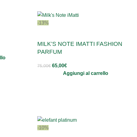
-13%
MILK’S NOTE IMATTI FASHION
PARFUM
llo
65,00
€
75,00
€
Aggiungi al carrello
-10%