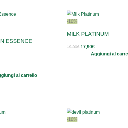
-10%
MILK PLATINUM
AN ESSENCE
17,90
€
19,90
€
Aggiungi al carre
giungi al carrello
-10%