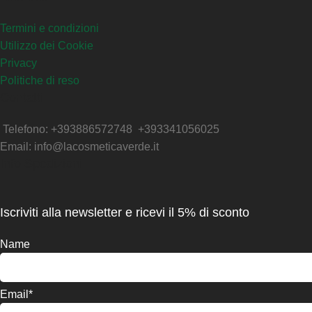
Termini e condizioni
Utilizzo dei Cookie
Privacy
Politiche di reso
Contatti
Telefono: +393886572748 +393341056025
Email: info@lacosmeticaverde.it
Info Spedizioni
Iscriviti alla newsletter e ricevi il 5% di sconto
Name
Email*