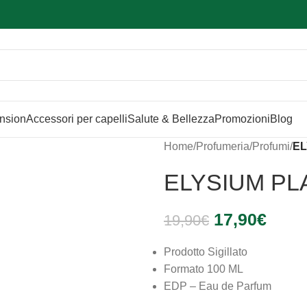
Sei hai domande contattaci
📲
3341056025 - 3886572748
📞
ension
Accessori per capelli
Salute & Bellezza
Promozioni
Blog
Home
/
Profumeria
/
Profumi
/
EL
ELYSIUM PL
17,90
€
19,90
€
Prodotto Sigillato
Formato 100 ML
EDP – Eau de Parfum