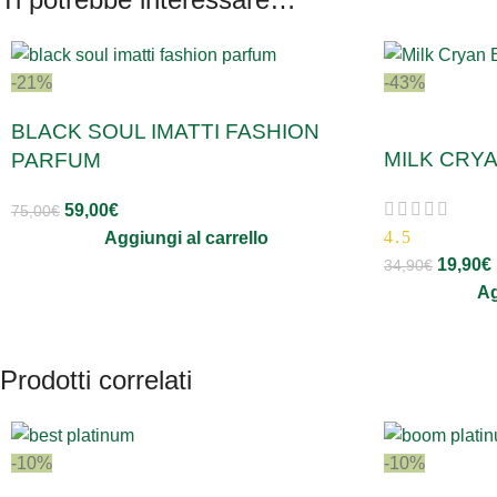
-21%
-43%
BLACK SOUL IMATTI FASHION
MILK CRY
PARFUM
59,00
€
75,00
€
4.5
Aggiungi al carrello
19,90
€
34,90
€
Ag
Prodotti correlati
-10%
-10%