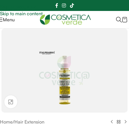
Sei hai domande contattaci
📲
3341056025 - 3886572748
📞
Skip to navigation
Skip to main content
Menu
Clicca per ingrandire
Home
/
Hair Extension