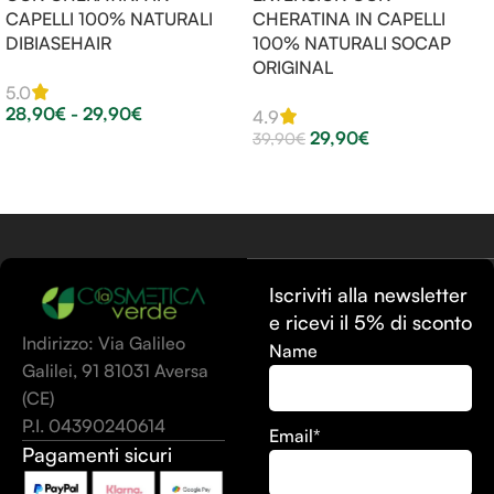
CAPELLI 100% NATURALI
CHERATINA IN CAPELLI
DIBIASEHAIR
100% NATURALI SOCAP
ORIGINAL
5.0
28,90
€
-
29,90
€
4.9
29,90
€
39,90
€
Scegli
Scegli
Iscriviti alla newsletter
e ricevi il 5% di sconto
Indirizzo: Via Galileo
Name
Galilei, 91 81031 Aversa
(CE)
P.I. 04390240614
Email*
Pagamenti sicuri