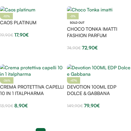
-10%
-3%
CAOS PLATINUM
SOLD OUT
CHOCO TONKA IMATTI
17,90
€
19,90
€
FASHION PARFUM
Aggiungi Al Carrello
72,90
€
74,90
€
Leggi Tutto
-36%
-47%
CREMA PROTETTIVA CAPELLI
DEVOTION 100ML EDP
10 IN 1 ITALPHARMA
DOLCE & GABBANA
8,90
€
79,90
€
13,90
€
149,90
€
Aggiungi Al Carrello
Aggiungi Al Carrello