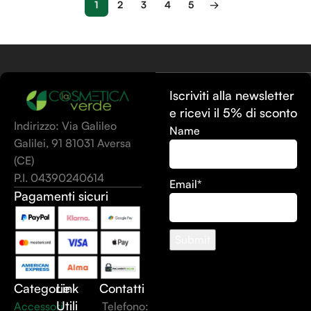
1
2
3
4
5
→
Iscriviti alla newsletter
e ricevi il 5% di sconto
Indirizzo: Via Galileo
Name
Galilei, 91 81031 Aversa
(CE)
P.I. 04390240614
Email*
Pagamenti sicuri
Categorie
Link
Contatti
Utili
Accessori
Telefono: