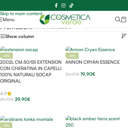
Sei hai domande contattaci
📲
3341056025 - 3886572748
📞
Skip to navigation
Skip to main content
Menu
Promozioni
Home
/
Promozioni
Show column
-25%
-43%
2002L CM.50/55 EXTENSION
ANNON CRYAN ESSENCE
CON CHERATINA IN CAPELLI
19,90
€
34,90
€
100% NATURALI SOCAP
ORIGINAL
Aggiungi Al Carrello
4.9
29,90
€
39,90
€
Scegli
-14%