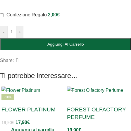
Confezione Regalo
2,00
€
-
+
Aggiungi Al Carrello
Share:
Ti potrebbe interessare…
-10%
SOLD OUT
FLOWER PLATINUM
FOREST OLFACTORY
PERFUME
17,90
€
19,90
€
Aggiungi al carrello
19,90
€