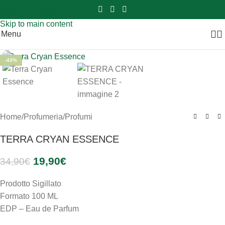
Sei hai domande contattaci
📲
3341056025 - 3886572748
📞
Skip to navigation
Skip to main content
Menu
Clicca per ingrandire
-43%
Home
/
Profumeria
/
Profumi
TERRA CRYAN ESSENCE
19,90
€
34,90
€
Prodotto Sigillato
Formato 100 ML
EDP – Eau de Parfum