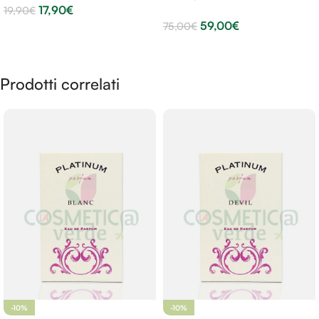
17,90
€
19,90
€
59,00
€
75,00
€
Aggiungi Al Carrello
Aggiungi Al Carrello
Prodotti correlati
-10%
-10%