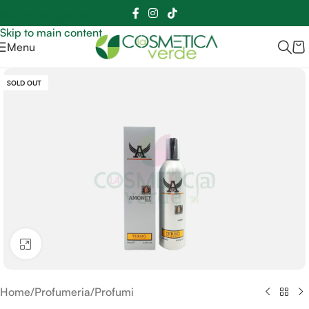
Sei hai domande contattaci
📲
3341056025 - 3886572748
📞
Skip to navigation
Skip to main content
Menu
SOLD OUT
Clicca per ingrandire
Home
/
Profumeria
/
Profumi