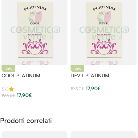
-10%
-10%
COOL PLATINUM
DEVIL PLATINUM
17,90
€
19,90
€
5.0
17,90
€
19,90
€
Aggiungi Al Carrello
Aggiungi Al Carrello
Prodotti correlati