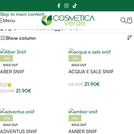
Sei hai domande contattaci
📲
3341056025 - 3886572748
📞
Skip to navigation
Skip to main content
Menu
3984
Home
/
Prodotti taggati “3984”
Show column
-12%
-12%
SOLD OUT
SOLD OUT
ABER SNIIF
ACQUA E SALE SNIIF
21,90
€
24,90
€
5.0
21,90
€
24,90
€
Leggi Tutto
Leggi Tutto
-12%
-12%
SOLD OUT
SOLD OUT
ADVENTUS SNIIF
AMBER SNIIF