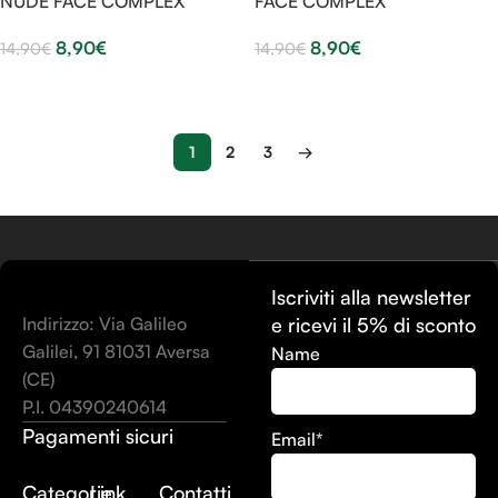
NUDE FACE COMPLEX
FACE COMPLEX
8,90
€
8,90
€
14,90
€
14,90
€
Leggi Tutto
Leggi Tutto
1
2
3
→
Iscriviti alla newsletter
Indirizzo: Via Galileo
e ricevi il 5% di sconto
Galilei, 91 81031 Aversa
Name
(CE)
P.I. 04390240614
Pagamenti sicuri
Email*
Categorie
Link
Contatti