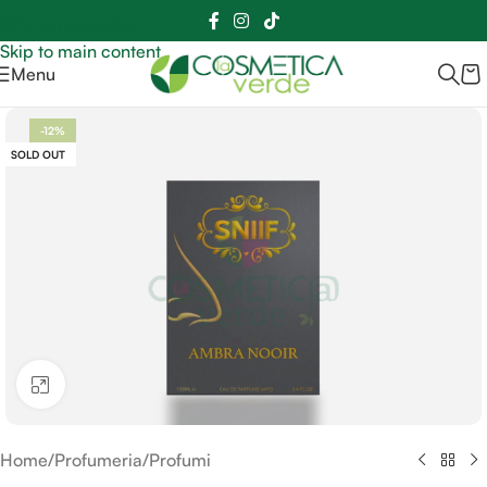
Sei hai domande contattaci
📲
3341056025 - 3886572748
📞
Skip to navigation
Skip to main content
Menu
-12%
SOLD OUT
Clicca per ingrandire
Home
/
Profumeria
/
Profumi