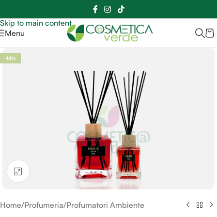
Sei hai domande contattaci
📲
3341056025 - 3886572748
📞
Skip to navigation
Skip to main content
Menu
-14%
Clicca per ingrandire
Home
/
Profumeria
/
Profumatori Ambiente