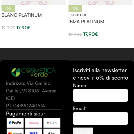
-10%
-10%
BLANC PLATINUM
SOLD OUT
IBIZA PLATINUM
17,90
€
19,90
€
17,90
€
19,90
€
Aggiungi Al Carrello
Leggi Tutto
Iscriviti alla newsletter
e ricevi il 5% di sconto
Indirizzo: Via Galileo
Name
Galilei, 91 81031 Aversa
(CE)
P.I. 04390240614
Email*
Pagamenti sicuri