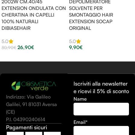
2002W CM.40/45
DEPOLIMERATORE
EXTENSION ONDULATA CON
SOLVENTE PER
CHERATINA IN CAPELLI
SMONTAGGIO HAIR
100% NATURALI
EXTENSION SOCAP
DIBIASEHAIR
ORIGINAL
5.0
5.0
26,90
€
9,90
€
30,90
€
Scegli
Leggi Tutto
Iscriviti alla newsletter
e ricevi il 5% di sconto
Indirizzo: Via Galileo
Name
Galilei, 91 81031 Aversa
(CE)
P.I. 04390240614
Email*
Pagamenti sicuri