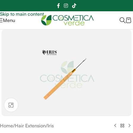
Sei hai domande contattaci
📲
3341056025 - 3886572748
📞
Skip to navigation
Skip to main content
Menu
Clicca per ingrandire
Home
/
Hair Extension
/
Iris