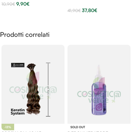
9,90
€
10,90
€
37,80
€
41,90
€
Aggiungi Al Carrello
Aggiungi Al Carrello
Prodotti correlati
-13%
SOLD OUT