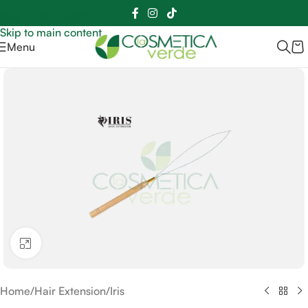
Sei hai domande contattaci
📲
3341056025 - 3886572748
📞
Skip to navigation
Skip to main content
Menu
Clicca per ingrandire
Home
/
Hair Extension
/
Iris