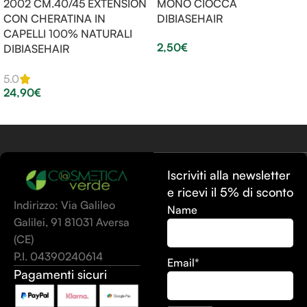
2002 CM.40/45 EXTENSION
MONO CIOCCA
CON CHERATINA IN
DIBIASEHAIR
CAPELLI 100% NATURALI
2,50
€
DIBIASEHAIR
Aggiungi Al Carrello
5.0
24,90
€
Scegli
Iscriviti alla newsletter
e ricevi il 5% di sconto
Indirizzo: Via Galileo
Name
Galilei, 91 81031 Aversa
(CE)
P.I. 04390240614
Email*
Pagamenti sicuri