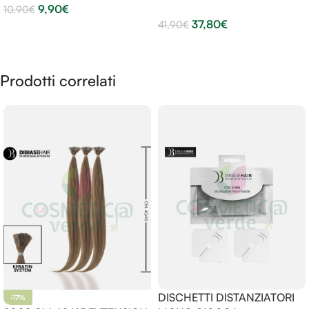
9,90
€
10,90
€
37,80
€
41,90
€
Aggiungi Al Carrello
Aggiungi Al Carrello
Prodotti correlati
DISCHETTI DISTANZIATORI
-17%