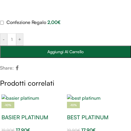
Confezione Regalo
2,00
€
-
+
Aggiungi Al Carrello
Share:
Prodotti correlati
-10%
-10%
BASIER PLATINUM
BEST PLATINUM
17,90
€
17,90
€
19,90
€
19,90
€