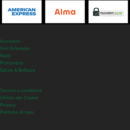
Categorie
Accessori
Hair Extension
Nails
Profumeria
Salute & Bellezza
Link Utili
Termini e condizioni
Utilizzo dei Cookie
Privacy
Politiche di reso
Contatti