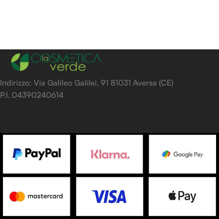
Indirizzo: Via Galileo Galilei, 91 81031 Aversa (CE)
P.I. 04390240614
Pagamenti sicuri