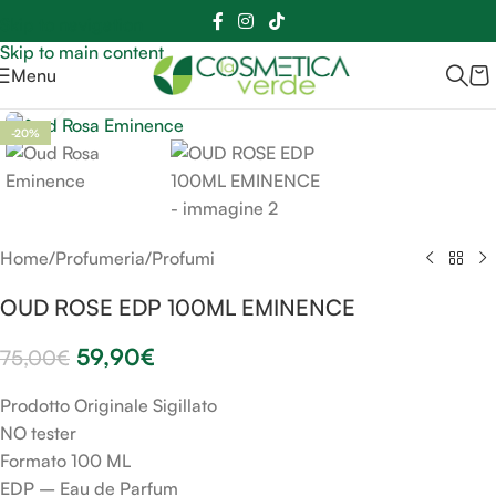
Sei hai domande contattaci
📲
3341056025 - 3886572748
📞
Skip to navigation
Skip to main content
Menu
Clicca per ingrandire
-20%
Home
/
Profumeria
/
Profumi
OUD ROSE EDP 100ML EMINENCE
59,90
€
75,00
€
Prodotto Originale Sigillato
NO tester
Formato 100 ML
EDP – Eau de Parfum