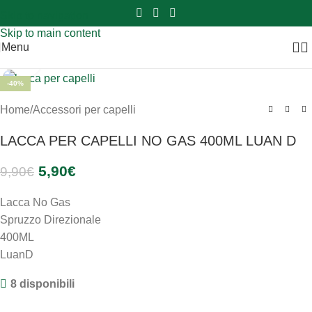
Sei hai domande contattaci
📲
3341056025 - 3886572748
📞
Skip to navigation
Skip to main content
Menu
Clicca per ingrandire
-40%
Home
/
Accessori per capelli
LACCA PER CAPELLI NO GAS 400ML LUAN D
5,90
€
9,90
€
Lacca No Gas
Spruzzo Direzionale
400ML
LuanD
8 disponibili