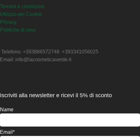
Termini e condizioni
Utilizzo dei Cookie
Privacy
Politiche di reso
Contatti
Telefono: +393886572748 +393341056025
Email: info@lacosmeticaverde.it
Info Spedizioni
Iscriviti alla newsletter e ricevi il 5% di sconto
Name
Email*