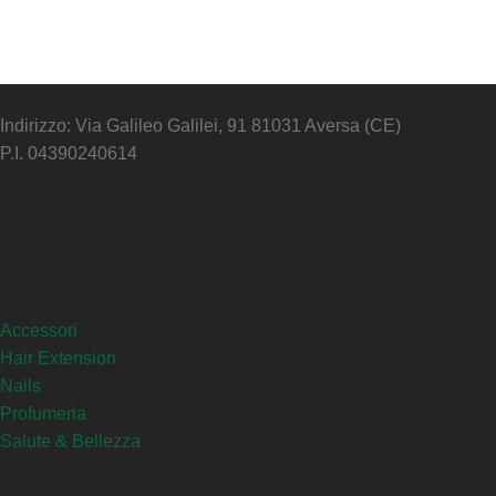
Indirizzo: Via Galileo Galilei, 91 81031 Aversa (CE)
P.I. 04390240614
Pagamenti sicuri
Categorie
Accessori
Hair Extension
Nails
Profumeria
Salute & Bellezza
Link Utili