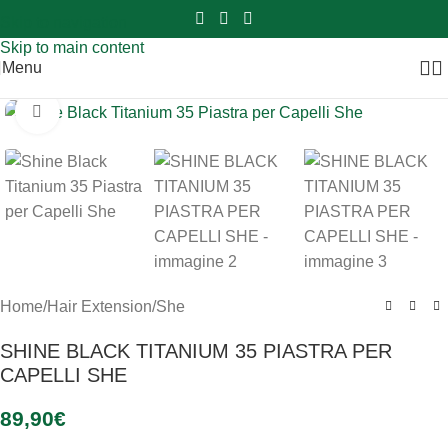
Sei hai domande contattaci
📲
3341056025 - 3886572748
📞
Skip to navigation
Skip to main content
Menu
Clicca per ingrandire
Home
/
Hair Extension
/
She
SHINE BLACK TITANIUM 35 PIASTRA PER
CAPELLI SHE
89,90
€