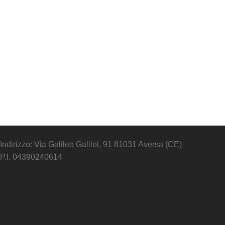
Indirizzo: Via Galileo Galilei, 91 81031 Aversa (CE)
P.I. 04390240614
Pagamenti sicuri
Categorie