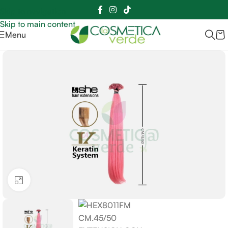
Sei hai domande contattaci
📲
3341056025 - 3886572748
📞
Skip to navigation
Skip to main content
Menu
Clicca per ingrandire