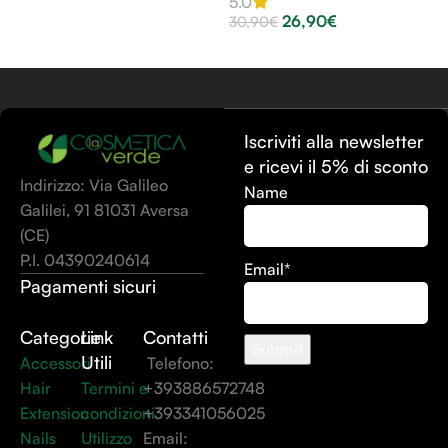
5.0
26,90
€
30,90
€
Scegli
Iscriviti alla newsletter
e ricevi il 5% di sconto
Indirizzo: Via Galileo
Name
Galilei, 91 81031 Aversa
(CE)
P.I. 04390240614
Email*
Pagamenti sicuri
Categorie
Link
Contatti
Utili
Accessori
Telefono:
Hair
Termini e
+393886572748
Extension
condizioni
+393341056025
Nails
Utilizzo
Email: