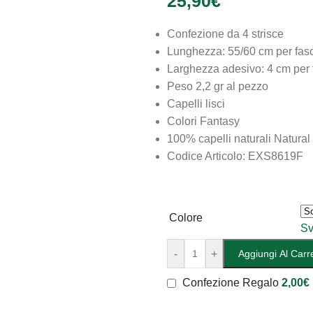
25,90
€
Confezione da 4 strisce
Lunghezza: 55/60 cm per fas
Larghezza adesivo: 4 cm per 
Peso 2,2 gr al pezzo
Capelli lisci
Colori Fantasy
100% capelli naturali Natura
Codice Articolo: EXS8619F
Colore
Sv
-
+
Aggiungi Al Carre
Confezione Regalo
2,00
€