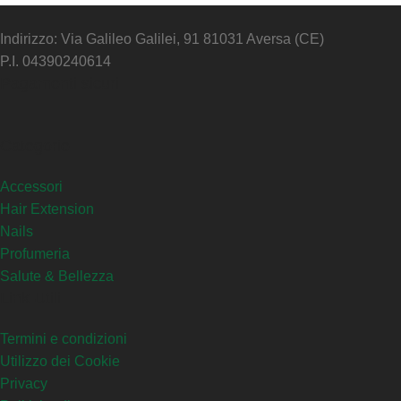
Indirizzo: Via Galileo Galilei, 91 81031 Aversa (CE)
P.I. 04390240614
Pagamenti sicuri
Categorie
Accessori
Hair Extension
Nails
Profumeria
Salute & Bellezza
Link Utili
Termini e condizioni
Utilizzo dei Cookie
Privacy