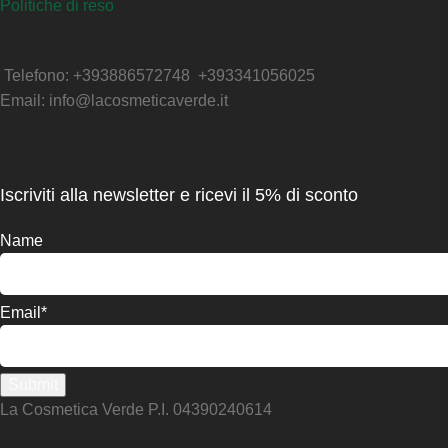
Politiche di reso
Contatti
Telefono: +393886572748 +393341056025
Email: info@lacosmeticaverde.it
Info Spedizioni
Iscriviti alla newsletter e ricevi il 5% di sconto
Name
Email*
La Cosmetica Verde P.I. 04390240614