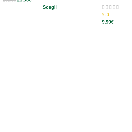
29,90
€
Scegli
5.0
9,90
€