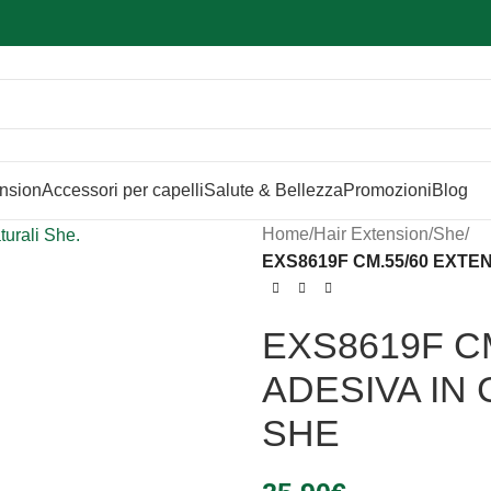
Sei hai domande contattaci
📲
3341056025 - 3886572748
📞
ension
Accessori per capelli
Salute & Bellezza
Promozioni
Blog
Home
/
Hair Extension
/
She
/
EXS8619F CM.55/60 EXTE
EXS8619F C
ADESIVA IN
SHE