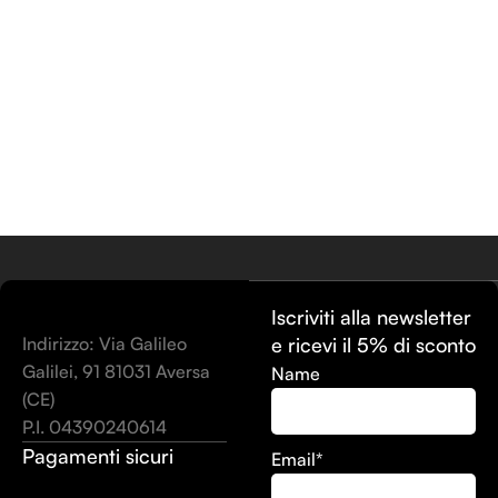
Iscriviti alla newsletter
Indirizzo: Via Galileo
e ricevi il 5% di sconto
Galilei, 91 81031 Aversa
Name
(CE)
P.I. 04390240614
Pagamenti sicuri
Email*