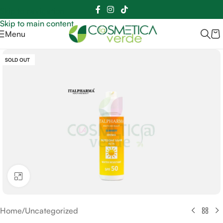
Sei hai domande contattaci
📲
3341056025 - 3886572748
📞
Skip to navigation
Skip to main content
Menu
SOLD OUT
Clicca per ingrandire
Home
/
Uncategorized