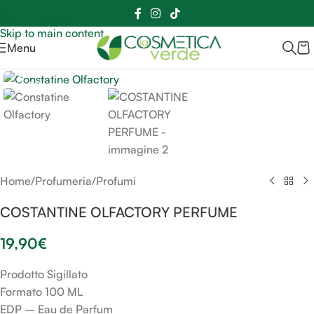
Sei hai domande contattaci
📲
3341056025 - 3886572748
📞
Skip to navigation
Skip to main content
Menu
Clicca per ingrandire
SOLD OUT
Home
/
Profumeria
/
Profumi
COSTANTINE OLFACTORY PERFUME
19,90
€
Prodotto Sigillato
Formato 100 ML
EDP – Eau de Parfum