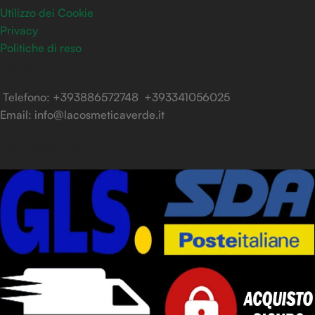
Utilizzo dei Cookie
Privacy
Politiche di reso
Contatti
Telefono: +393886572748 +393341056025
Email: info@lacosmeticaverde.it
Info Spedizioni