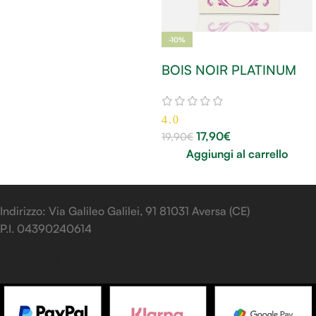
-10%
BOIS NOIR PLATINUM
4.0
17,90
€
19,90
€
Aggiungi al carrello
Indirizzo: Via Galileo Galilei, 91 81031 Aversa (CE)
P.I. 04390240614
Pagamenti sicuri