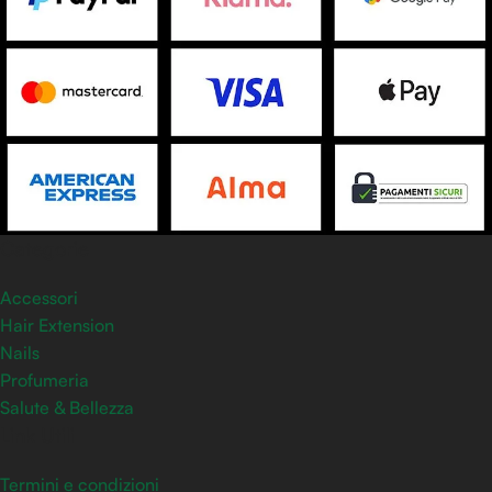
Categorie
Accessori
Hair Extension
Nails
Profumeria
Salute & Bellezza
Link Utili
Termini e condizioni