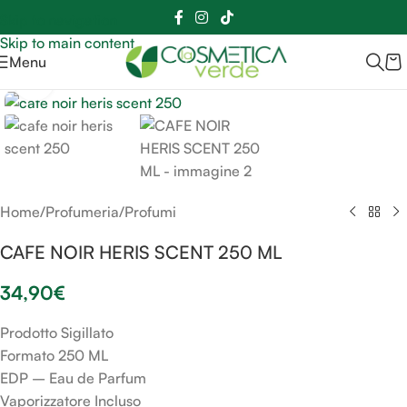
Sei hai domande contattaci
📲
3341056025 - 3886572748
📞
Skip to navigation
Skip to main content
Menu
Clicca per ingrandire
Home
/
Profumeria
/
Profumi
CAFE NOIR HERIS SCENT 250 ML
34,90
€
Prodotto Sigillato
Formato 250 ML
EDP – Eau de Parfum
Vaporizzatore Incluso