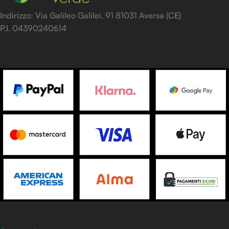
Indirizzo: Via Galileo Galilei, 91 81031 Aversa (CE)
P.I. 04390240614
Pagamenti sicuri
Categorie