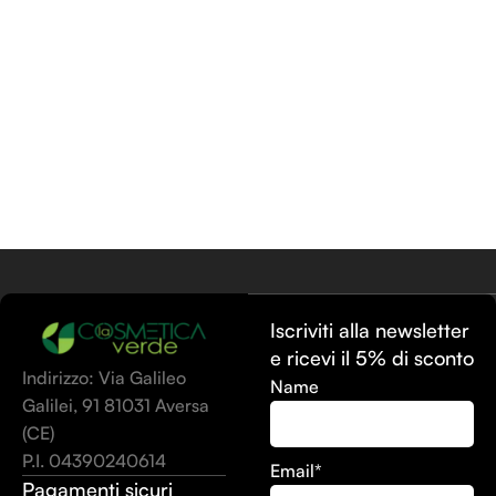
Aggiungi Al Carrello
Iscriviti alla newsletter
e ricevi il 5% di sconto
Indirizzo: Via Galileo
Name
Galilei, 91 81031 Aversa
(CE)
P.I. 04390240614
Email*
Pagamenti sicuri