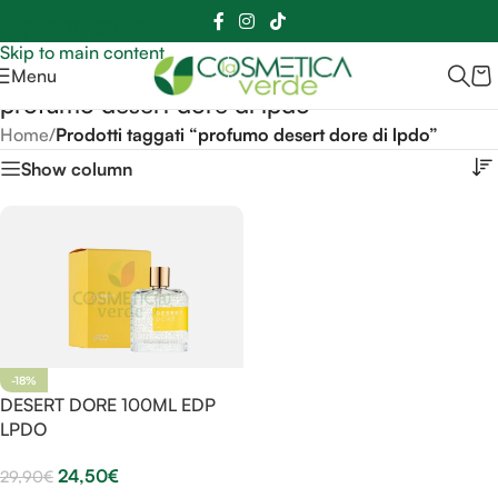
Sei hai domande contattaci
📲
3341056025 - 3886572748
📞
Skip to navigation
Skip to main content
Menu
profumo desert dore di lpdo
Home
/
Prodotti taggati “profumo desert dore di lpdo”
Show column
-18%
DESERT DORE 100ML EDP
LPDO
24,50
€
29,90
€