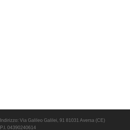
Indirizzo: Via Galileo Galilei, 91 81031 Aversa (CE)
P.I. 04390240614