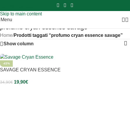
Sei hai domande contattaci
📲
3341056025 - 3886572748
📞
Skip to navigation
Skip to main content
Menu
profumo cryan essence savage
Home
/
Prodotti taggati “profumo cryan essence savage”
Show column
-43%
SAVAGE CRYAN ESSENCE
19,90
€
34,90
€
Aggiungi Al Carrello