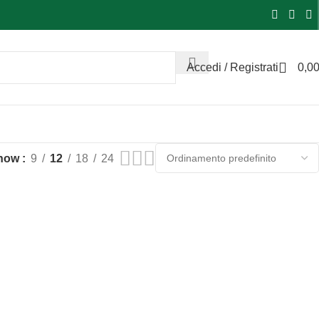
Accedi / Registrati
0,0
how
9
12
18
24