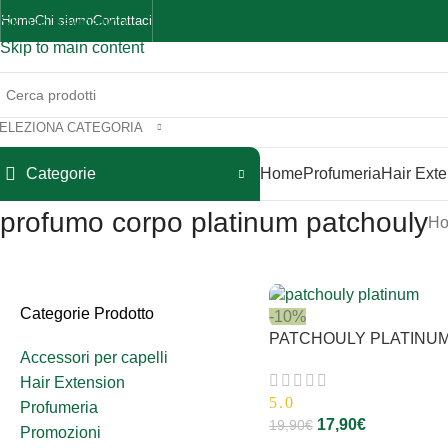
Home
Chi siamo
Contattaci
Skip to navigation
Skip to main content
ELEZIONA CATEGORIA
Categorie
Home
Profumeria
Hair Ext
profumo corpo platinum patchouly
H
Categorie Prodotto
-10%
PATCHOULY PLATINU
Accessori per capelli
Hair Extension
5.0
Profumeria
17,90
€
19,90
€
Promozioni