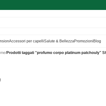
Sei hai domande contattaci
📲
3341056025 - 3886572748
📞
ension
Accessori per capelli
Salute & Bellezza
Promozioni
Blog
ome
/
Prodotti taggati “profumo corpo platinum patchouly”
S
M