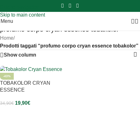
Sei hai domande contattaci
📲
3341056025 - 3886572748
📞
Skip to navigation
Skip to main content
Menu
profumo corpo cryan essence tobakolor
Home
/
Prodotti taggati “profumo corpo cryan essence tobakolor”
Show column
-43%
TOBAKOLOR CRYAN
ESSENCE
19,90
€
34,90
€
Aggiungi Al Carrello