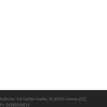
Indirizzo: Via Galileo Galilei, 91 81031 Aversa (CE)
P.I. 04390240614