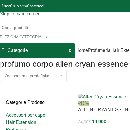
Home
Chi siamo
Contattaci
Skip to navigation
Skip to main content
ELEZIONA CATEGORIA
Categorie
Home
Profumeria
Hair Ext
profumo corpo allen cryan essence
Categorie Prodotto
-43%
ALLEN CRYAN ESSEN
Accessori per capelli
19,90
€
34,90
€
Hair Extension
Profumeria