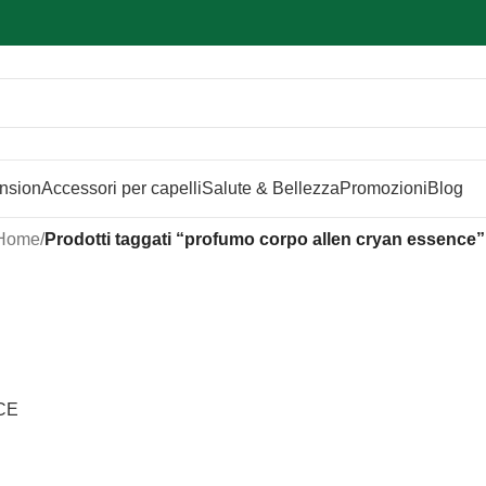
Sei hai domande contattaci
📲
3341056025 - 3886572748
📞
ension
Accessori per capelli
Salute & Bellezza
Promozioni
Blog
Home
/
Prodotti taggati “profumo corpo allen cryan essence”
CE