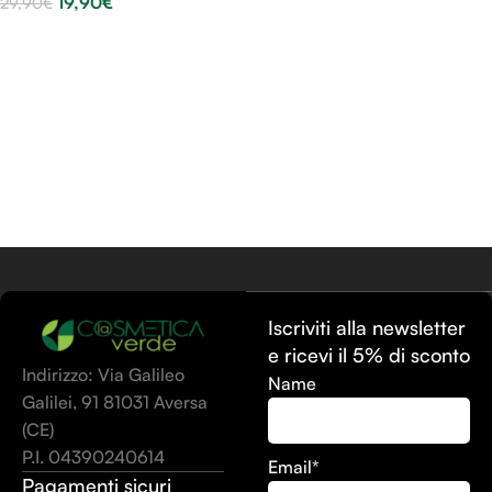
19,90
€
29,90
€
Aggiungi Al Carrello
Iscriviti alla newsletter
e ricevi il 5% di sconto
Indirizzo: Via Galileo
Name
Galilei, 91 81031 Aversa
(CE)
P.I. 04390240614
Email*
Pagamenti sicuri