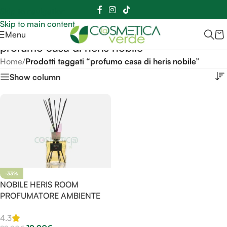
Sei hai domande contattaci
📲
3341056025 - 3886572748
📞
Skip to navigation
Skip to main content
Menu
profumo casa di heris nobile
Home
/
Prodotti taggati “profumo casa di heris nobile”
Show column
-33%
NOBILE HERIS ROOM
PROFUMATORE AMBIENTE
4.3