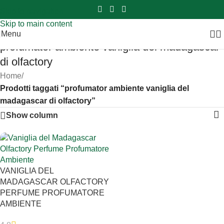
Sei hai domande contattaci
📲
3341056025 - 3886572748
📞
Skip to navigation
Skip to main content
Menu
profumator ambiente vaniglia del madagascar
di olfactory
Home
/
Prodotti taggati “profumator ambiente vaniglia del
madagascar di olfactory”
Show column
VANIGLIA DEL
MADAGASCAR OLFACTORY
PERFUME PROFUMATORE
AMBIENTE