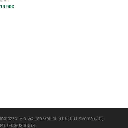
4.8
19,90
€
Aggiungi Al Carrello
Indirizzo: Via Galileo Galilei, 91 81031 Aversa (CE)
P.I. 04390240614