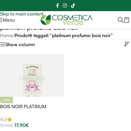
Sei hai domande contattaci
📲
3341056025 - 3886572748
📞
Skip to navigation
Skip to main content
Menu
platinum profumo bois noir
Home
/
Prodotti taggati “platinum profumo bois noir”
Show column
-10%
BOIS NOIR PLATINUM
4.0
17,90
€
19,90
€