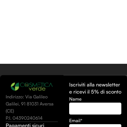
Aggiungi Al Carrello
Iscriviti alla newsletter
e ricevi il 5% di sconto
Indirizzo: Via Galileo
Name
Galilei, 91 81031 Aversa
(CE)
P.I. 04390240614
Email*
Pagamenti sicuri