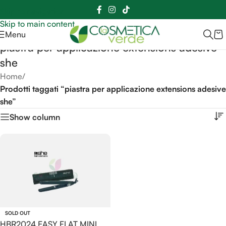
Sei hai domande contattaci
📲
3341056025 - 3886572748
📞
Skip to navigation
Skip to main content
Menu
piastra per applicazione extensions adesive
she
Home
/
Prodotti taggati “piastra per applicazione extensions adesive
she”
Show column
SOLD OUT
HBR2024 EASY FLAT MINI