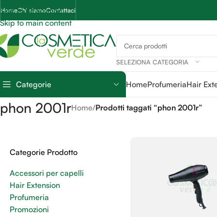
Skip to navigation
Home
Chi siamo
Contattaci
Skip to main content
SELEZIONA CATEGORIA
Categorie
Home
Profumeria
Hair Ext
phon 2001r
Home
/
Prodotti taggati “phon 2001r”
Categorie Prodotto
Accessori per capelli
Hair Extension
Profumeria
Promozioni