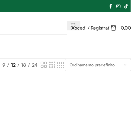
Accedi / Registrati
0,00
9
12
18
24