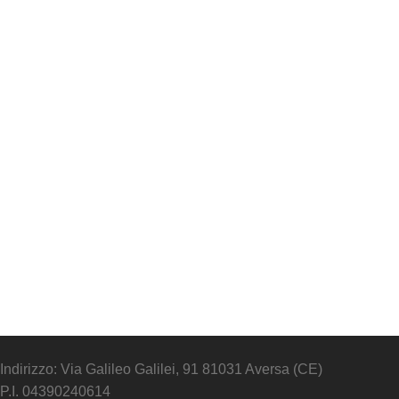
Indirizzo: Via Galileo Galilei, 91 81031 Aversa (CE)
P.I. 04390240614