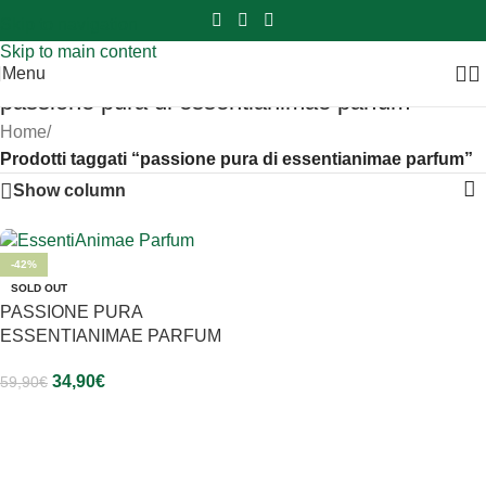
Sei hai domande contattaci
📲
3341056025 - 3886572748
📞
Skip to navigation
Skip to main content
Menu
passione pura di essentianimae parfum
Home
/
Prodotti taggati “passione pura di essentianimae parfum”
Show column
-42%
SOLD OUT
PASSIONE PURA
ESSENTIANIMAE PARFUM
34,90
€
59,90
€
Leggi Tutto