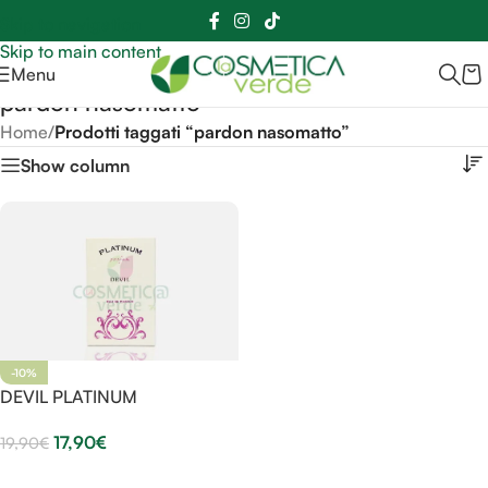
Sei hai domande contattaci
📲
3341056025 - 3886572748
📞
Skip to navigation
Skip to main content
Menu
pardon nasomatto
Home
/
Prodotti taggati “pardon nasomatto”
Show column
-10%
DEVIL PLATINUM
17,90
€
19,90
€
Aggiungi Al Carrello