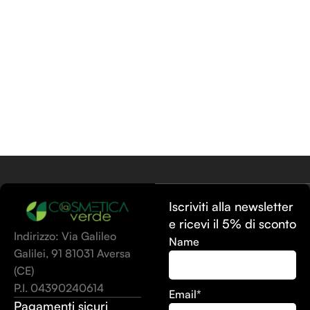
Iscriviti alla newsletter
e ricevi il 5% di sconto
Indirizzo: Via Galileo
Name
Galilei, 91 81031 Aversa
(CE)
P.I. 04390240614
Email*
Pagamenti sicuri