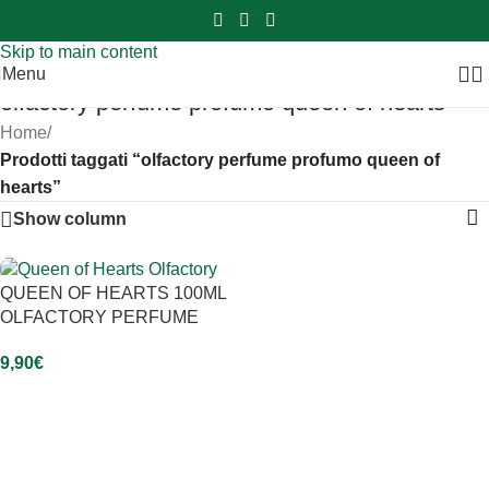
Sei hai domande contattaci
📲
3341056025 - 3886572748
📞
Skip to navigation
Skip to main content
Menu
olfactory perfume profumo queen of hearts
Home
/
Prodotti taggati “olfactory perfume profumo queen of
hearts”
Show column
QUEEN OF HEARTS 100ML
OLFACTORY PERFUME
9,90
€
Aggiungi Al Carrello