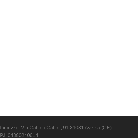
Indirizzo: Via Galileo Galilei, 91 81031 Aversa (CE)
P.I. 04390240614