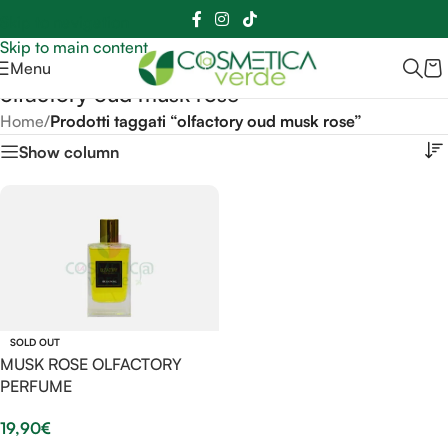
Sei hai domande contattaci
📲
3341056025 - 3886572748
📞
Skip to navigation
Skip to main content
Menu
olfactory oud musk rose
Home
/
Prodotti taggati “olfactory oud musk rose”
Show column
SOLD OUT
MUSK ROSE OLFACTORY
PERFUME
19,90
€