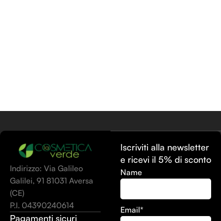
Leggi Tutto
Iscriviti alla newsletter
e ricevi il 5% di sconto
Indirizzo: Via Galileo
Name
Galilei, 91 81031 Aversa
(CE)
P.I. 04390240614
Email*
Pagamenti sicuri