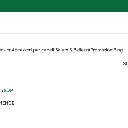
Sei hai domande contattaci
📲
3341056025 - 3886572748
📞
ension
Accessori per capelli
Salute & Bellezza
Promozioni
Blog
S
INENCE