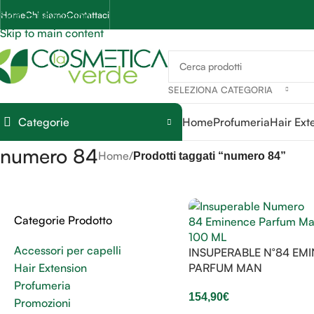
Skip to navigation
Home
Chi siamo
Contattaci
Skip to main content
SELEZIONA CATEGORIA
Categorie
Home
Profumeria
Hair Ext
numero 84
Home
/
Prodotti taggati “numero 84”
Categorie Prodotto
Accessori per capelli
INSUPERABLE N°84 EM
Hair Extension
PARFUM MAN
Profumeria
154,90
€
Promozioni