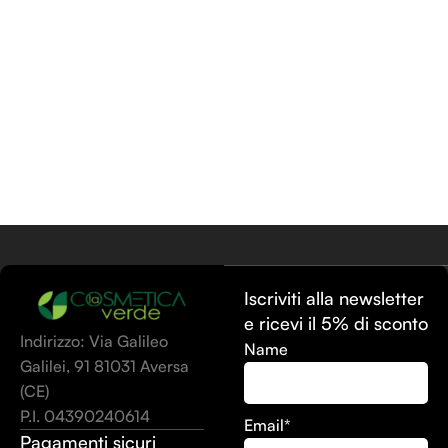
Iscriviti alla newsletter
e ricevi il 5% di sconto
Indirizzo: Via Galileo
Name
Galilei, 91 81031 Aversa
(CE)
P.I. 04390240614
Email*
Pagamenti sicuri