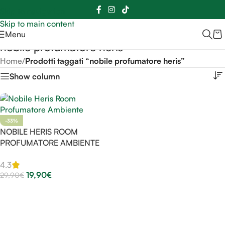
Sei hai domande contattaci
📲
3341056025 - 3886572748
📞
Skip to navigation
Skip to main content
Menu
nobile profumatore heris
Home
/
Prodotti taggati “nobile profumatore heris”
Show column
-33%
NOBILE HERIS ROOM
PROFUMATORE AMBIENTE
4.3
19,90
€
29,90
€
Aggiungi Al Carrello