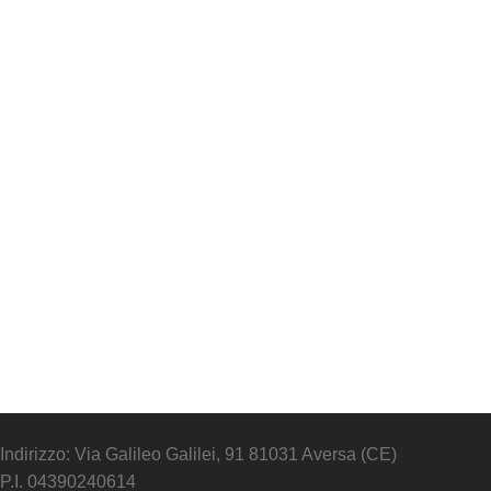
Indirizzo: Via Galileo Galilei, 91 81031 Aversa (CE)
P.I. 04390240614