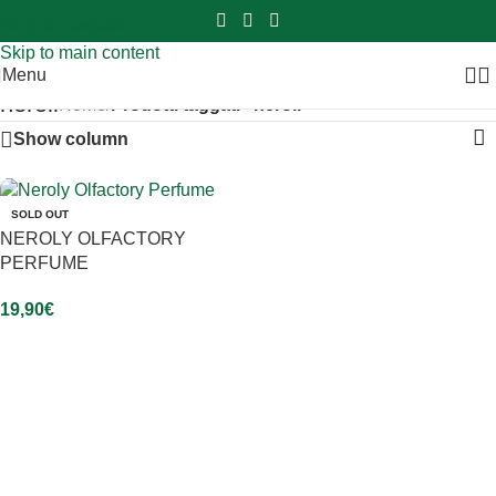
Sei hai domande contattaci
📲
3341056025 - 3886572748
📞
Skip to navigation
Skip to main content
Menu
neroli
Home
/
Prodotti taggati “neroli”
Show column
SOLD OUT
NEROLY OLFACTORY
PERFUME
19,90
€
Leggi Tutto