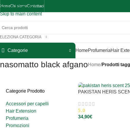
Home
Chi siamo
Contattaci
Skip to navigation
Skip to main content
ELEZIONA CATEGORIA
Categorie
Home
Profumeria
Hair Ext
nasomatto black afgano
Home
/
Prodotti tag
Categorie Prodotto
PAKISTAN HERIS SCEN
Accessori per capelli
5.0
Hair Extension
34,90
€
Profumeria
Promozioni