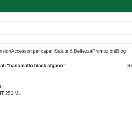
Sei hai domande contattaci
📲
3341056025 - 3886572748
📞
ension
Accessori per capelli
Salute & Bellezza
Promozioni
Blog
gati “nasomatto black afgano”
S
T 250 ML