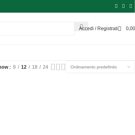
Accedi / Registrati
0,0
how
9
12
18
24