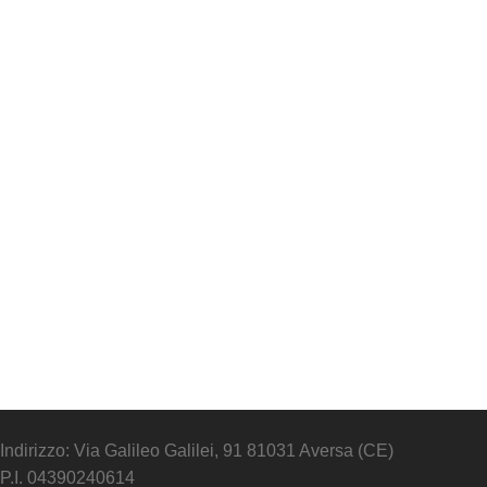
Indirizzo: Via Galileo Galilei, 91 81031 Aversa (CE)
P.I. 04390240614