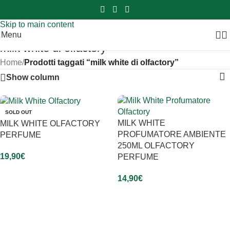
Sei hai domande contattaci
📲
3341056025 - 3886572748
📞
Skip to navigation
Skip to main content
Menu
milk white di olfactory
Home
/
Prodotti taggati “milk white di olfactory”
Show column
SOLD OUT
MILK WHITE
MILK WHITE OLFACTORY
PROFUMATORE AMBIENTE
PERFUME
250ML OLFACTORY
19,90
€
PERFUME
Leggi Tutto
14,90
€
Aggiungi Al Carrello