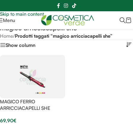
Sei hai domande contattaci
📲
3341056025 - 3886572748
📞
Skip to navigation
Skip to main content
Menu
magico arricciacapelli she
Home
/
Prodotti taggati “magico arricciacapelli she”
Show column
MAGICO FERRO
ARRICCIACAPELLI SHE
69,90
€
Scegli