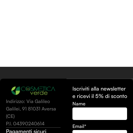
Iscriviti alla newsletter
e ricevi il 5% di sconto
Indirizzo: Via Galileo
Name
Galilei, 91 81031 Aversa
(CE)
P.I. 04390240614
Email*
Pagamenti sicuri