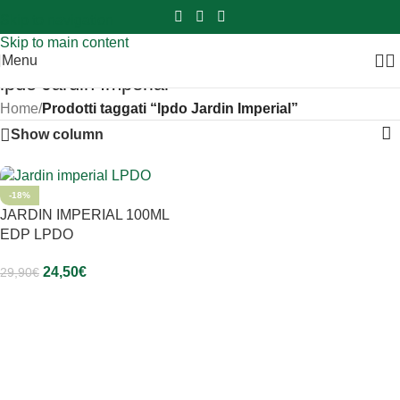
Sei hai domande contattaci
📲
3341056025 - 3886572748
📞
Skip to navigation
Skip to main content
Menu
lpdo Jardin Imperial
Home
/
Prodotti taggati “lpdo Jardin Imperial”
Show column
-18%
JARDIN IMPERIAL 100ML
EDP LPDO
24,50
€
29,90
€
Aggiungi Al Carrello