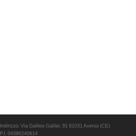
Indirizzo: Via Galileo Galilei, 91 81031 Aversa (CE)
P.I. 04390240614