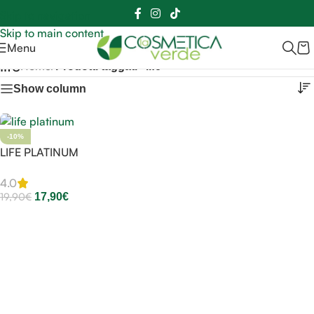
Sei hai domande contattaci
📲
3341056025 - 3886572748
📞
Skip to navigation
Skip to main content
Menu
life
Home
/
Prodotti taggati “life”
Show column
-10%
LIFE PLATINUM
4.0
19,90
€
17,90
€
Aggiungi Al Carrello