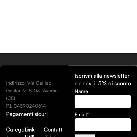
Iscriviti alla newsletter
Indirizzo: Via Galileo
e ricevi il 5% di sconto
Galilei, 91 81031 Aversa
Name
(CE)
P.I. 04390240614
Pagamenti sicuri
Email*
Categorie
Link
Contatti
Utili