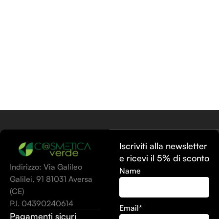
Aggiungi Al Carrello
Iscriviti alla newsletter
e ricevi il 5% di sconto
Indirizzo: Via Galileo
Name
Galilei, 91 81031 Aversa
(CE)
P.I. 04390240614
Email*
Pagamenti sicuri