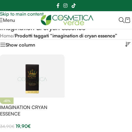
Sei hai domande contattaci
📲
3341056025 - 3886572748
📞
Skip to navigation
Skip to main content
Menu
imagination di cryan essence
Home
/
Prodotti taggati “imagination di cryan essence”
Show column
-43%
IMAGINATION CRYAN
ESSENCE
19,90
€
34,90
€