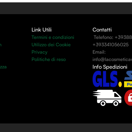
Link Utili
Contatti
Termini e condizioni
Telefono: +3938
n
Utilizzo dei Cookie
+393341056025
Privacy
Email:
Politiche di reso
info@lacosmeticav
Info Spedizioni
ezza