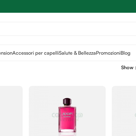
Sei hai domande contattaci
📲
3341056025 - 3886572748
📞
ension
Accessori per capelli
Salute & Bellezza
Promozioni
Blog
Show