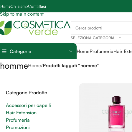
Skip to navigation
Home
Chi siamo
Contattaci
Skip to main content
SELEZIONA CATEGORIA
Categorie
Home
Profumeria
Hair Ext
homme
Home
/
Prodotti taggati “homme”
Categorie Prodotto
Accessori per capelli
Hair Extension
Profumeria
Promozioni