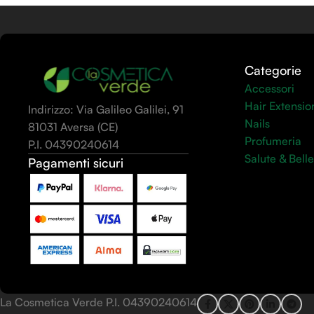
Categorie
Accessori
Hair Extensio
Indirizzo: Via Galileo Galilei, 91
Nails
81031 Aversa (CE)
Profumeria
P.I. 04390240614
Salute & Bell
Pagamenti sicuri
La Cosmetica Verde P.I. 04390240614