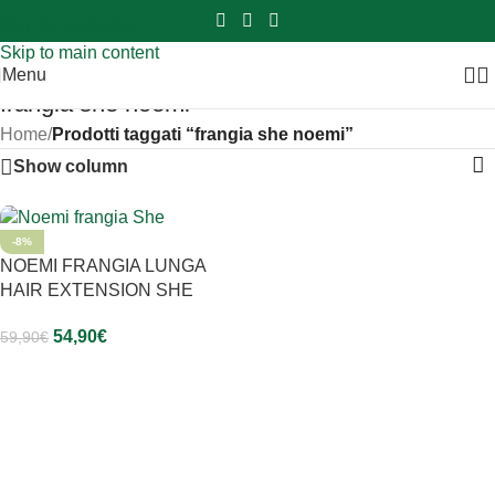
Sei hai domande contattaci
📲
3341056025 - 3886572748
📞
Skip to navigation
Skip to main content
Menu
frangia she noemi
Home
/
Prodotti taggati “frangia she noemi”
Show column
-8%
NOEMI FRANGIA LUNGA
HAIR EXTENSION SHE
54,90
€
59,90
€
Scegli