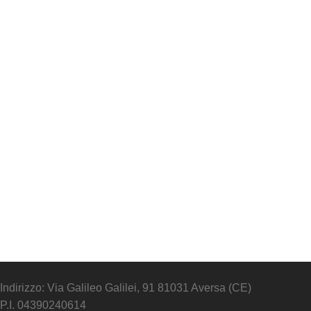
Indirizzo: Via Galileo Galilei, 91 81031 Aversa (CE)
P.I. 04390240614