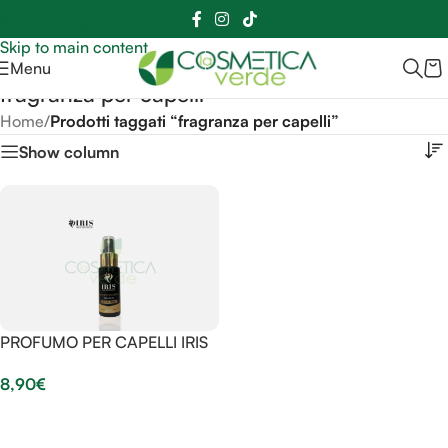
Sei hai domande contattaci
📲
3341056025 - 3886572748
📞
Skip to navigation
Skip to main content
Menu
fragranza per capelli
Home
/
Prodotti taggati “fragranza per capelli”
Show column
PROFUMO PER CAPELLI IRIS
8,90
€
Aggiungi Al Carrello