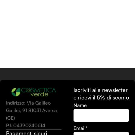
Iscriviti alla newsletter
e ricevi il 5% di sconto
Indirizzo: Via Galileo
Name
Galilei, 91 81031 Aversa
(CE)
P.I. 04390240614
Email*
Pagamenti sicuri