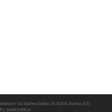
Indirizzo: Via Galileo Galilei, 91 81031 Aversa (CE)
P.I. 04390240614