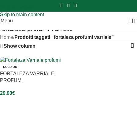
Sei hai domande contattaci
📲
3341056025 - 3886572748
📞
Skip to navigation
Skip to main content
Menu
fortaleza profumi varriale
Home
/
Prodotti taggati “fortaleza profumi varriale”
Show column
SOLD OUT
FORTALEZA VARRIALE
PROFUMI
29,90
€
Leggi Tutto