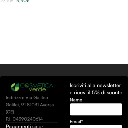
19,90
€
29,90
€
Aggiungi Al Carrello
Iscriviti alla newsletter
e ricevi il 5% di sconto
Indirizzo: Via Galileo
Name
Galilei, 91 81031 Aversa
(CE)
P.I. 04390240614
Email*
Pagamenti sicuri