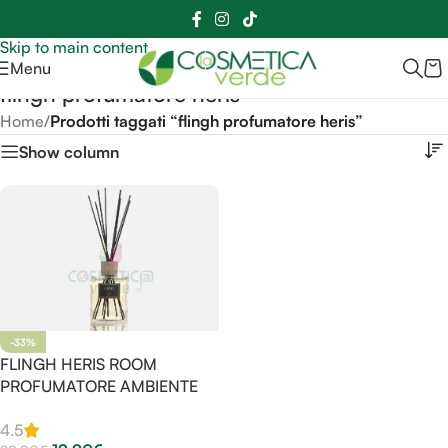
Sei hai domande contattaci
📲
3341056025 - 3886572748
📞
Skip to navigation
Skip to main content
Menu
flingh profumatore heris
Home
/
Prodotti taggati “flingh profumatore heris”
Show column
-33%
FLINGH HERIS ROOM
PROFUMATORE AMBIENTE
4.5