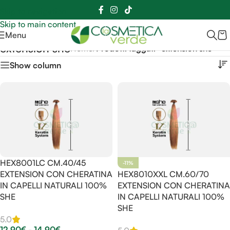
Sei hai domande contattaci
📲
3341056025 - 3886572748
📞
Skip to navigation
Skip to main content
Menu
extension she
Home
/
Prodotti taggati “extension she”
Show column
HEX8001LC CM.40/45
-11%
EXTENSION CON CHERATINA
HEX8010XXL CM.60/70
IN CAPELLI NATURALI 100%
EXTENSION CON CHERATINA
SHE
IN CAPELLI NATURALI 100%
SHE
5.0
12,90
€
-
14,90
€