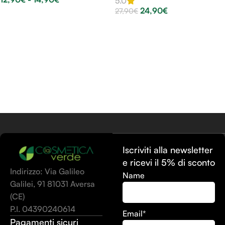
5.0
24,90
€
27,90
€
Scegli
Scegli
Iscriviti alla newsletter
e ricevi il 5% di sconto
Indirizzo: Via Galileo
Name
Galilei, 91 81031 Aversa
(CE)
P.I. 04390240614
Email*
Pagamenti sicuri